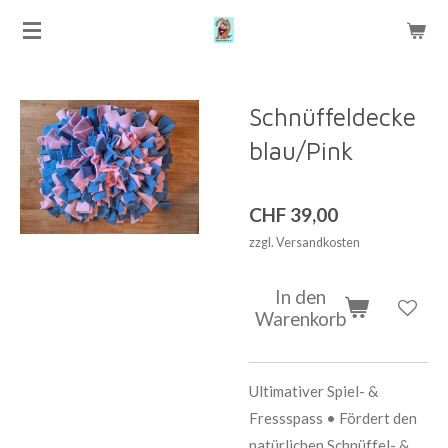
Zum
Hauptinhalt
springen
Schnüffeldecke
blau/Pink
CHF 39,00
zzgl. Versandkosten
In den
Warenkorb
Ultimativer Spiel- &
Fressspass • Fördert den
natürlichen Schnüffel- &