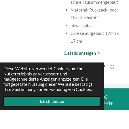
schnell zusammengebaut
Material: Rucksack- oder
Tischtuchstoff
abwaschbar
Grösse aufgebaut 17cm x
17 cm
Details anzeigen
In den Warenkorb
Diese Website verwendet Cookies, um Ihr
Nutzererlebnis zu verbessern und
maßgeschneiderte Anzeigen anzuzeigen. Die
fortgesetzte Nutzung dieser Website bestätigt
Ihre Zustimmung zur Verwendung von Cookies.
Datenschutzbestimmungen
Ich stimme zu
E-Mail
Telefon
WhatsApp
© 2022 - 2026 dogfun&more
Mit Unterstützung von
Webador