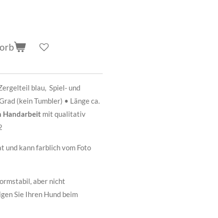
korb
Zergelteil blau, Spiel- und
rad (kein Tumbler) • Länge ca.
in Handarbeit
mit qualitativ
2
at und kann farblich vom Foto
ormstabil, aber nicht
tigen Sie Ihren Hund beim