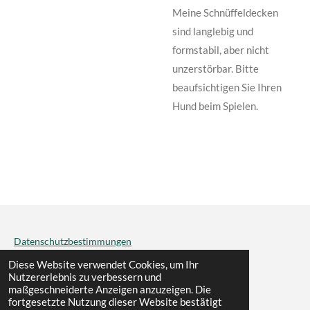
Meine Schnüffeldecken
sind langlebig und
formstabil, aber nicht
unzerstörbar. Bitte
beaufsichtigen Sie Ihren
Hund beim Spielen.
Datenschutzbestimmungen
© 2022 - 2026 dogfun&more
Diese Website verwendet Cookies, um Ihr
Nutzererlebnis zu verbessern und
Mit Unterstützung von
Webador
maßgeschneiderte Anzeigen anzuzeigen. Die
fortgesetzte Nutzung dieser Website bestätigt