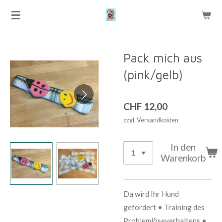
Zum
Hauptinhalt
springen
Pack mich aus
(pink/gelb)
CHF 12,00
zzgl. Versandkosten
In den
Warenkorb
Da wird Ihr Hund
gefordert • Training des
Problemlöseverhaltens •