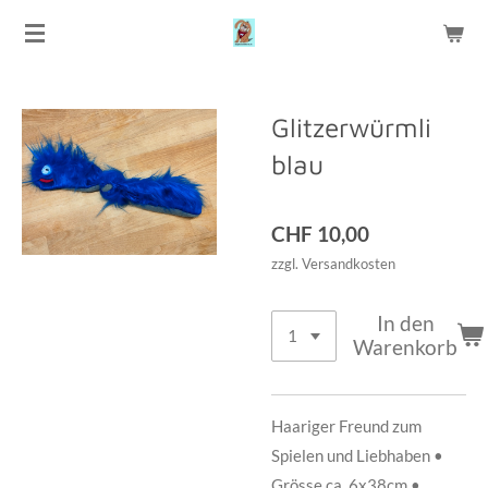
Zum
Hauptinhalt
springen
Glitzerwürmli
blau
CHF 10,00
zzgl. Versandkosten
In den
Warenkorb
Haariger Freund zum
Spielen und Liebhaben •
Grösse ca. 6x38cm •